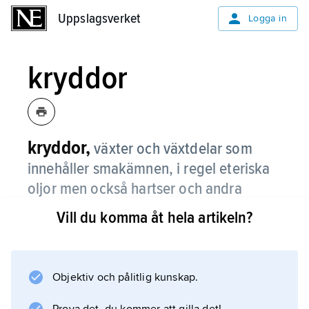
Uppslagsverket
Uppslagsverket
Logga in
kryddor
kryddor,
växter och växtdelar som
innehåller smakämnen, i regel eteriska
oljor men också hartser och andra
ämnen med stark lukt och smak.
Vill du komma åt hela artikeln?
Kryddväxterna, som används som tillsatser till
mat och dryck för att reta lukt- och smaksinne
och därmed även aptiten, kommer från alla
Objektiv och pålitlig kunskap.
delar av världen men särskilt från Indien,