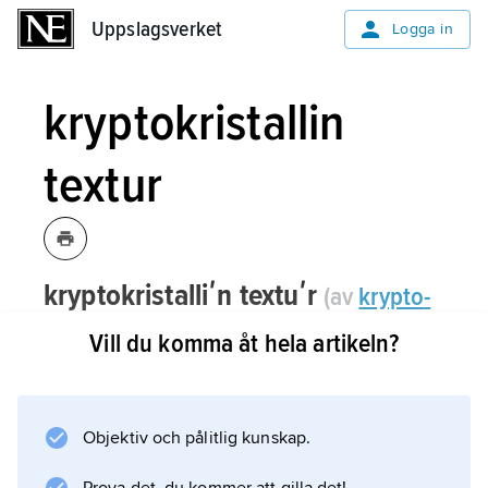
Uppslagsverket
Uppslagsverket
Logga in
kryptokristallin
textur
kryptokristalliʹn textuʹr
(av
krypto
-
och
kristallin
)
, textur hos bergarter där
Vill du komma åt hela artikeln?
de enskilda kristallerna är för små för
att urskiljas i ett ljusmikroskop.
Objektiv och pålitlig kunskap.