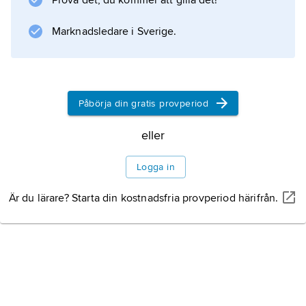
Prova det, du kommer att gilla det!
Information om artikeln
Marknadsledare i Sverige.
Påbörja din gratis provperiod
eller
Logga in
Är du lärare? Starta din kostnadsfria provperiod härifrån.