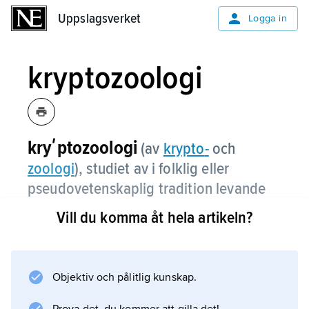
Uppslagsverket
Uppslagsverket
Logga in
kryptozoologi
kryʹptozoologi
(av
krypto
-
och
zoologi
), studiet av i folklig eller
pseudovetenskaplig tradition levande
föreställningar om sådana djurarter som
Vill du komma åt hela artikeln?
ej erkänts av den vetenskapliga
zoologin, t.ex. den yeti (se
snömannen
)
som man trott sig ha iakttagit i
Objektiv och pålitlig kunskap.
Himalaya och Pamir, dess
nordamerikanska motsvarigheter