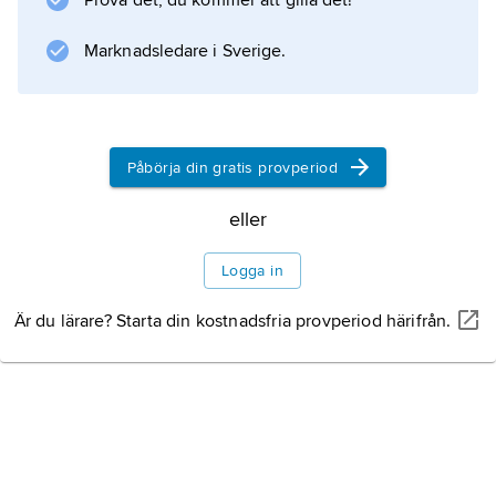
Prova det, du kommer att gilla det!
Kina och Japan, där intensiv
krysantemumodling har pågått länge.
Marknadsledare i Sverige.
Information om artikeln
Påbörja din gratis provperiod
eller
Logga in
Är du lärare? Starta din kostnadsfria provperiod härifrån.