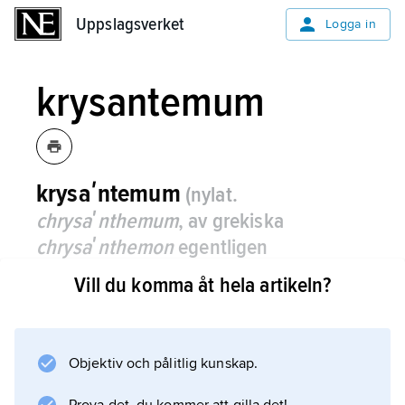
Uppslagsverket
Uppslagsverket
Logga in
krysantemum
krysaʹntemum
(nylat.
chrysaʹnthemum
, av grekiska
chrysaʹnthemon
egentligen
’guldblomma’, av
chrysoʹs
’guld’ och
Vill du komma åt hela artikeln?
aʹnthemon
’blomma’)
,
Dendraʹn­
thema×grandifloʹrum
,
hybrid i familjen
korgblommiga växter
.
Objektiv och pålitlig kunskap.
Som föräldraarter utpekas en del arter från