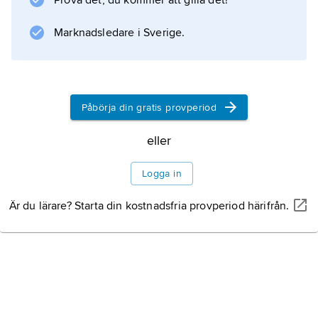
Prova det, du kommer att gilla det!
Marknadsledare i Sverige.
Påbörja din gratis provperiod
eller
Logga in
Är du lärare? Starta din kostnadsfria provperiod härifrån.