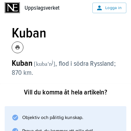
Uppslagsverket
Uppslagsverket
Logga in
Kuban
Kuban
j
,
flod i södra Ryssland;
[kubaʹn
]
870 km.
Tillsammans med sina bifloder
Vill du komma åt hela artikeln?
avvattnar Kuban en stor del av
Kaukasusbergens norra sluttningar. Floden
mynnar med flera armar i Svarta havet.
Avrinningsområdet är 57 900 km
Objektiv och pålitlig kunskap.
2