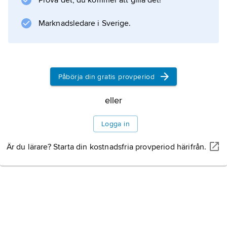
Prova det, du kommer att gilla det!
.
Marknadsledare i Sverige.
Information om artikeln
Påbörja din gratis provperiod
eller
Logga in
Är du lärare? Starta din kostnadsfria provperiod härifrån.