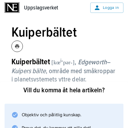
Uppslagsverket
Uppslagsverket
Logga in
Kuiperbältet
Kuiperbältet
i
,
Edgeworth–
[kœ
ʹpər-]
Kuipers bälte
,
område med småkroppar
i planetsystemets yttre delar.
Vill du komma åt hela artikeln?
Småkropparna benämns
transneptunska objekt
eller
Kuiperbältsobjekt
Objektiv och pålitlig kunskap.
(KBO). Deras banor har medelavstånd mellan