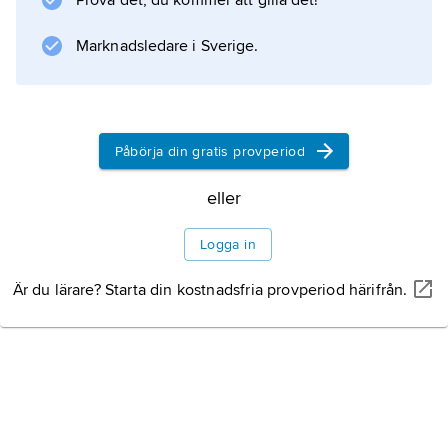
Prova det, du kommer att gilla det!
nötter med en kraglik bildning upptill.
Marknadsledare i Sverige.
Information om artikeln
Påbörja din gratis provperiod
eller
Logga in
Är du lärare? Starta din kostnadsfria provperiod härifrån.