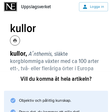
Uppslagsverket
Uppslagsverket
Logga in
kullor
kullor,
Aʹnthemis
,
släkte
korgblommiga växter med ca 100 arter
ett-, två- eller fleråriga örter i Europa
och Asien.
Vill du komma åt hela artikeln?
Bladen är strödda och parflikiga med smala
flikar. Korgarna, som sitter en och en på långa
skaft, är stora med vita eller gula kantblommor
Objektiv och pålitlig kunskap.
och gula diskblommor. Frukterna är kantiga