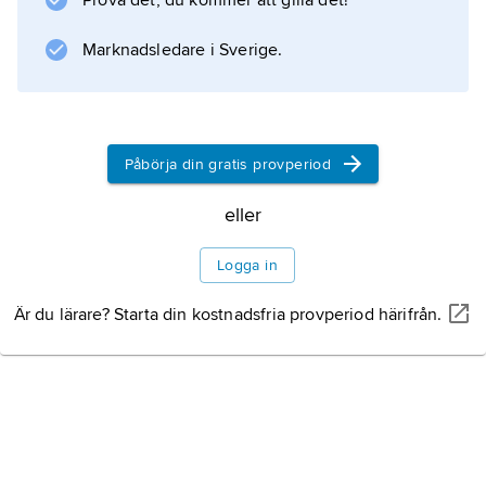
Prova det, du kommer att gilla det!
Helge Palmcrantz
och
Marknadsledare i Sverige.
Thorsten Nordenfelt
under senare delen av 1800-talet. Gatlings
konstruktionsprincip har utnyttjats vid
Påbörja din gratis provperiod
tillverkning av moderna automatkanoner med
extremt hög eldhastighet. År 1883
eller
konstruerade
Logga in
Är du lärare? Starta din kostnadsfria provperiod härifrån.
Information om artikeln