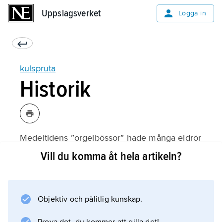
Uppslagsverket
Uppslagsverket
Logga in
kulspruta
Historik
Medeltidens ”orgelbössor” hade många eldrör
och stor eldhastighet. De kan sägas vara
Vill du komma åt hela artikeln?
kulsprutornas föregångare. Vapen med
många pipor konstruerades också av
amerikanen
Objektiv och pålitlig kunskap.
Richard Gatling
samt av svenskarna