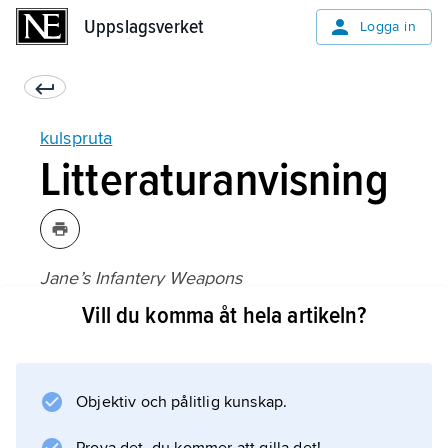
Uppslagsverket
Uppslagsverket
Logga in
kulspruta
Litteraturanvisning
Jane’s Infantery Weapons
(1975–);
Vill du komma åt hela artikeln?
Objektiv och pålitlig kunskap.
Information om artikeln