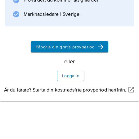
Prova det, du kommer att gilla det!
Marknadsledare i Sverige.
Påbörja din gratis provperiod
eller
Logga in
Är du lärare? Starta din kostnadsfria provperiod härifrån.