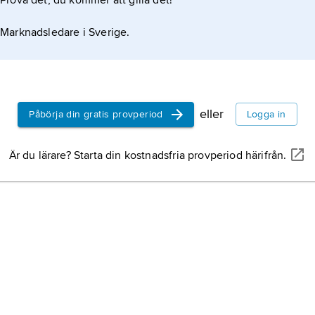
Prova det, du kommer att gilla det!
Marknadsledare i Sverige.
eller
Påbörja din gratis provperiod
Logga in
Är du lärare? Starta din kostnadsfria provperiod härifrån.