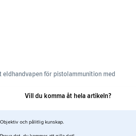
kt eldhandvapen för pistolammunition med
Vill du komma åt hela artikeln?
gre håll än ca 200 m. Kalibern är i allmänhet 9 mm.
kaliber och är försedd med magasin för 36
Objektiv och pålitlig kunskap.