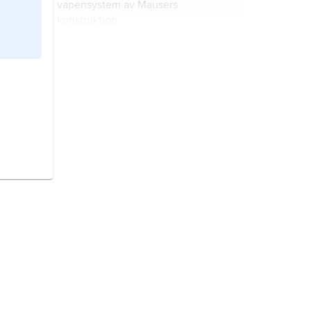
vapensystem av Mausers
konstruktion.
browning
, en typ av pistol
ursprungligen konstruerad av den
amerikanska vapenteknikern John
Moses Browning (1855–1926).
automatkarbin,
beteckning ak,
helautomatiskt skjutvapen som kan
bäras och hanteras av en person.
kulspruta,
ksp
, helautomatiskt
skjutvapen med hög eldhastighet
(600–800 skott per minut).