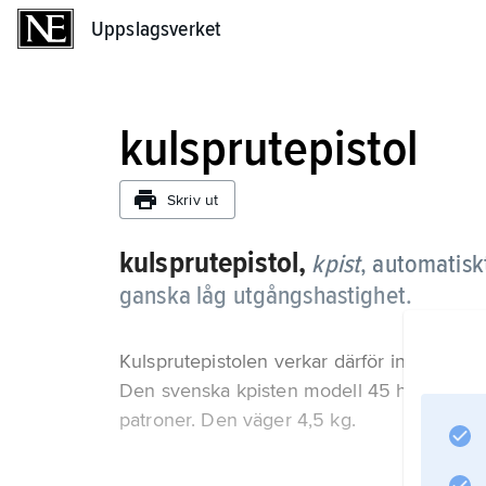
Uppslagsverket
Uppslagsverket
kulsprutepistol
Skriv ut
kulsprutepistol,
kpist
, automatis
ganska låg utgångshastighet.
Kulsprutepistolen verkar därför inte på län
Den svenska kpisten modell 45 har denna 
patroner. Den väger 4,5 kg.