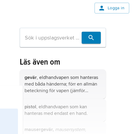
Logga in
Läs även om
gevär
, eldhandvapen som hanteras
med båda händerna; förr en allmän
beteckning för vapen (jämför
kommandoordet ”gevär ut”, då
sablar dras).
pistol
, eldhandvapen som kan
hanteras med endast en hand.
mausergevär,
mausersystem
,