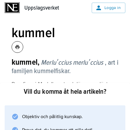
Uppslagsverket
Uppslagsverket
Logga in
kummel
kummel,
Merluʹccius merluʹccius
, art i
familjen kummelfiskar.
Den finns i Medelhavet och längs nordöstra
Vill du komma åt hela artikeln?
Atlantens kuster på 30–1 000 m djup och
påträffas regelbundet i Skagerrak. Längden
kan uppgå till 140 cm. Arten är långsträckt och
har stort huvud och stor mun. Den har två
Objektiv och pålitlig kunskap.
ryggfenor. Ryggen är grå, sidorna ljusare och