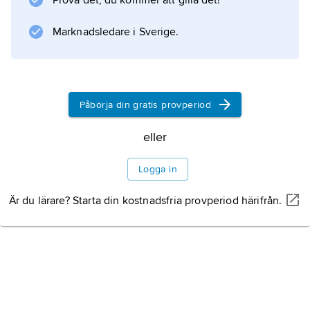
Prova det, du kommer att gilla det!
buken vit. Gapet och gälhålan är svarta.
Marknadsledare i Sverige.
Information om artikeln
Påbörja din gratis provperiod
eller
Logga in
Är du lärare? Starta din kostnadsfria provperiod härifrån.