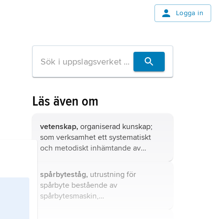
Logga in
Läs även om
vetenskap,
organiserad kunskap;
som verksamhet ett systematiskt
och metodiskt inhämtande av
kunskap inom ett visst område.
spårbyteståg,
utrustning för
spårbyte bestående av
spårbytesmaskin,
sliperstransportvagnar och
dragfordon (lok).