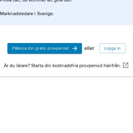
Prova det, du kommer att gilla det!
Marknadsledare i Sverige.
eller
Påbörja din gratis provperiod
Logga in
Är du lärare? Starta din kostnadsfria provperiod härifrån.