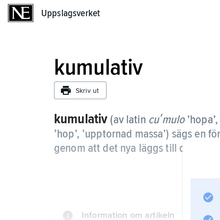
Uppslagsverket
Uppslagsverket
kumulativ
Skriv ut
kumulativ
(av latin
cuʹmulo
’hopa’,
’hop’, ’upptornad massa’) sägs en fö
genom att det nya läggs till det gaml
Information om artikeln