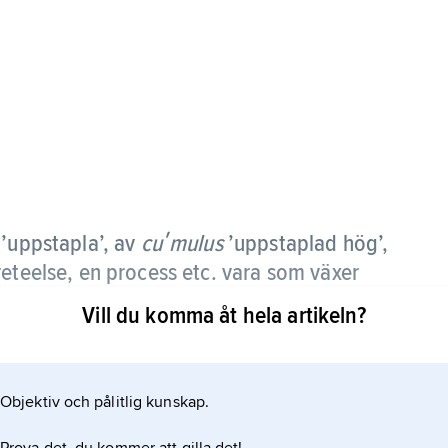
 ’uppstapla’, av
cuʹmulus
’uppstaplad hög’,
reteelse, en process etc. vara som växer
a.
Vill du komma åt hela artikeln?
Objektiv och pålitlig kunskap.