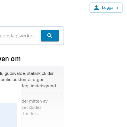
Logga in
ven om
i,
gudsvälde, statsskick där
omlig auktoritet utgör
ns yttersta legitimitetsgrund.
deologi.
Under mitten av
alet f.Kr. utvecklades i
n mönstret för det
öme som formellt skulle
va in i den romerska