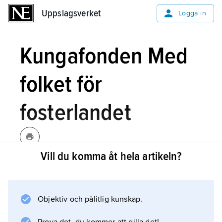
Uppslagsverket
Uppslagsverket
Logga in
Kungafonden Med
folket för
fosterlandet
Vill du komma åt hela artikeln?
Kungafonden Med folket för
fosterlandet,
stiftelse med uppgift att
genom bidrag minska eller avhjälpa
Objektiv och pålitlig kunskap.
ekonomiska verkningar av skada eller