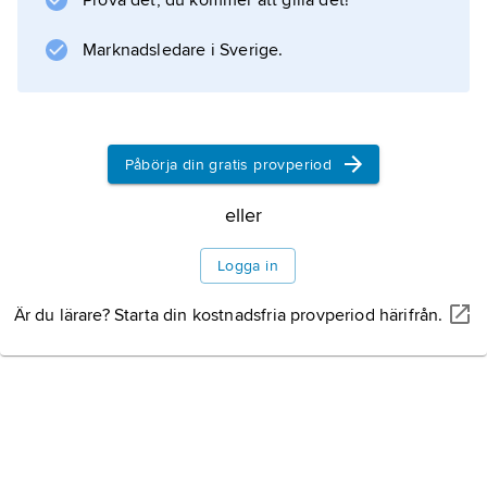
Prova det, du kommer att gilla det!
Information om artikeln
Marknadsledare i Sverige.
Påbörja din gratis provperiod
eller
Logga in
Är du lärare? Starta din kostnadsfria provperiod härifrån.