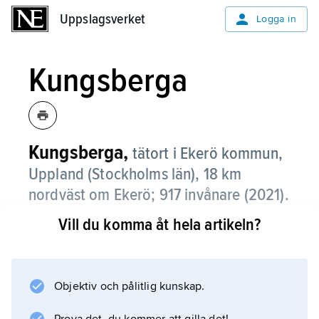
Uppslagsverket
Uppslagsverket
Logga in
Kungsberga
Kungsberga,
tätort i Ekerö kommun,
Uppland (Stockholms län), 18 km
nordväst om Ekerö;
917 invånare (2021)
.
Vill du komma åt hela artikeln?
Kungsberga, som ligger vid mälarfjärden
Långtarmen, är en bostadsort utan större
arbetsplatser.
Objektiv och pålitlig kunskap.