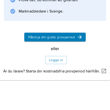
Prova det, du kommer att gilla det!
Marknadsledare i Sverige.
Påbörja din gratis provperiod
eller
Logga in
Är du lärare? Starta din kostnadsfria provperiod härifrån.