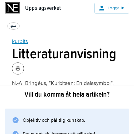
Uppslagsverket
Uppslagsverket
Logga in
kurbits
Litteraturanvisning
N.-A. Bringéus, ”Kurbitsen: En dalasymbol”,
Från Kulturdagarna i Bonäs bygdegård
Vill du komma åt hela artikeln?
1983;
Objektiv och pålitlig kunskap.
Information om artikeln