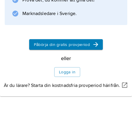
Prova det, du kommer att gilla det!
Information om artikeln
Marknadsledare i Sverige.
Påbörja din gratis provperiod
eller
Logga in
Är du lärare? Starta din kostnadsfria provperiod härifrån.