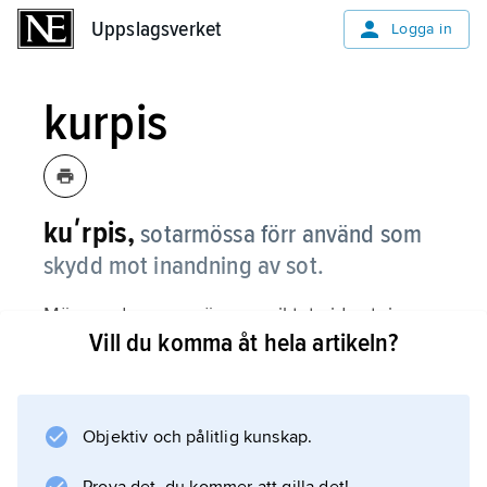
Uppslagsverket
Uppslagsverket
Logga in
kurpis
kuʹrpis,
sotarmössa förr använd som
skydd mot inandning av sot.
Mössan drogs ner över ansiktet vid sotning
Vill du komma åt hela artikeln?
nere i skorstenar. Trots nya sotningsmetoder
använder de flesta sotare fortfarande kurpis,
numera dock upprullad.
Objektiv och pålitlig kunskap.