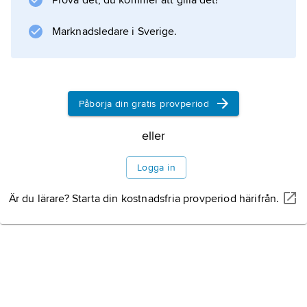
Prova det, du kommer att gilla det!
Marknadsledare i Sverige.
Information om artikeln
Påbörja din gratis provperiod
eller
Logga in
Är du lärare? Starta din kostnadsfria provperiod härifrån.