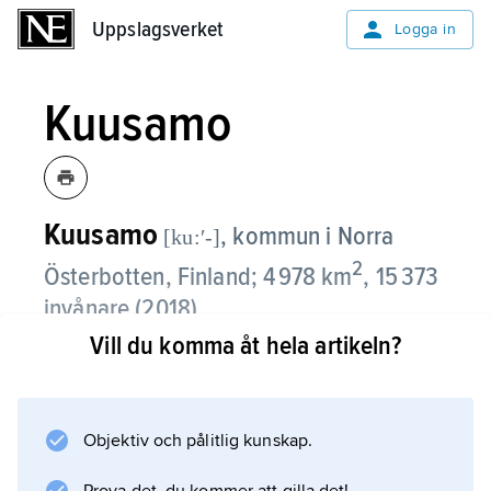
Uppslagsverket
Uppslagsverket
Logga in
Kuusamo
Kuusamo
,
kommun i Norra
[ku:ʹ-]
2
Österbotten, Finland; 4 978 km
, 15 373
invånare (2018).
Vill du komma åt hela artikeln?
Vintertid är Kuusamo en av Finlands
snörikaste trakter. Inom lantbruket finns
renskötsel och uppfödning av pälsdjur.
Objektiv och pålitlig kunskap.
Kuusamo är på grund av sin natur en av
Finlands viktigaste turistkommuner.