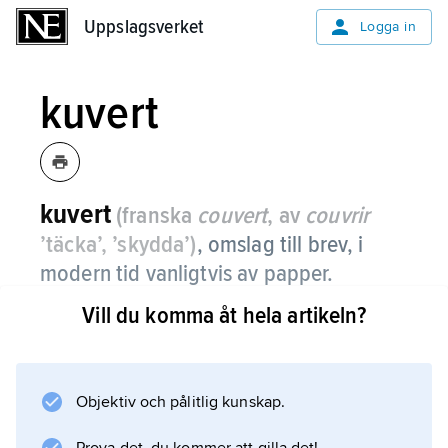
Uppslagsverket
Uppslagsverket
Logga in
kuvert
kuvert
(franska
couvert
, av
couvrir
’täcka’, ’skydda’)
,
omslag till brev, i
modern tid vanligtvis av papper.
Vill du komma åt hela artikeln?
Som världens äldsta kuvert räknas
kilskrifttavlornas lerhöljen i Främre Orienten
från ca 3200 f.Kr. När papperet infördes under
medeltiden användes en del av det oskrivna
Objektiv och pålitlig kunskap.
pappersarket efter hopvikning som skydd för