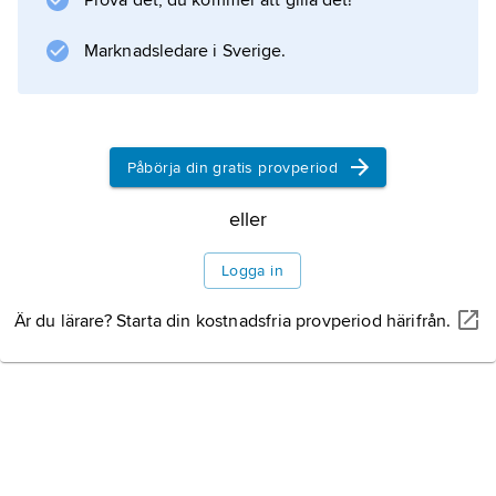
Prova det, du kommer att gilla det!
brevinnehållet. Vid det franska hovet på 1600-
talet infördes en enkel form av kuvert, som
Marknadsledare i Sverige.
veks för hand och förseglades
Påbörja din gratis provperiod
Information om artikeln
eller
Logga in
Är du lärare? Starta din kostnadsfria provperiod härifrån.