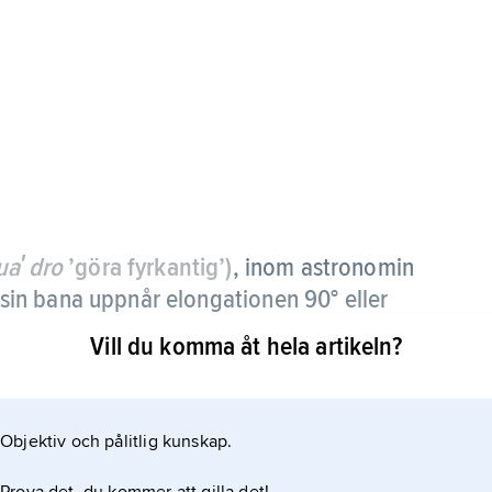
uaʹdro
’göra fyrkantig’)
,
inom astronomin
i sin bana uppnår elongationen 90° eller
Vill du komma åt hela artikeln?
Objektiv och pålitlig kunskap.