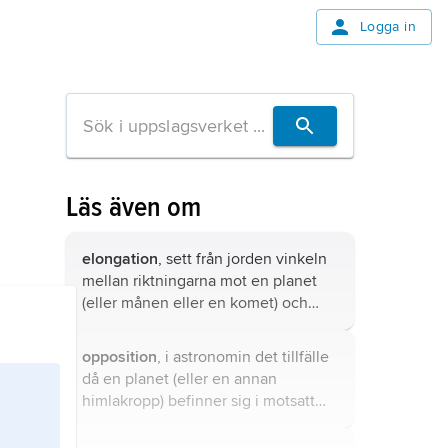
Logga in
Läs även om
elongation
, sett från jorden vinkeln
mellan riktningarna mot en planet
(eller månen eller en komet) och
solen eller vinkeln mellan en måne
och dess huvudplanet.
opposition
, i astronomin det tillfälle
då en planet (eller en annan
himlakropp) befinner sig i motsatt
riktning mot solen sett från jorden.