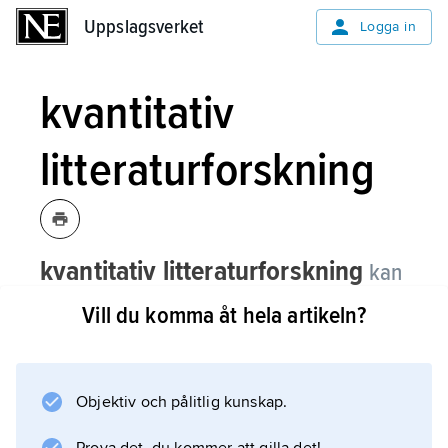
Uppslagsverket
Uppslagsverket
Logga in
kvantitativ
litteraturforskning
kvantitativ litteraturforskning
kan
ha en sociologisk aspekt och då
Vill du komma åt hela artikeln?
innebära ett studium av exempelvis
bokutgivningens omfång och
distribution, upplagors storlek och
Objektiv och pålitlig kunskap.
andra frågor kring det litterära
systemet.