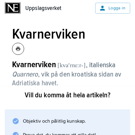
Uppslagsverket
Uppslagsverket
Logga in
Kvarnerviken
Kvarnerviken
, italienska
[kvaʹrnɛ:r-]
Quarnero
,
vik på den kroatiska sidan av
Adriatiska havet.
Vill du komma åt hela artikeln?
Kvarnerviken skiljer Istriens östra kust från ön
Cres.
Objektiv och pålitlig kunskap.