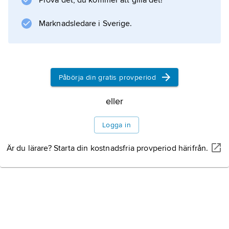
Prova det, du kommer att gilla det!
Information om artikeln
Marknadsledare i Sverige.
Påbörja din gratis provperiod
eller
Logga in
Är du lärare? Starta din kostnadsfria provperiod härifrån.