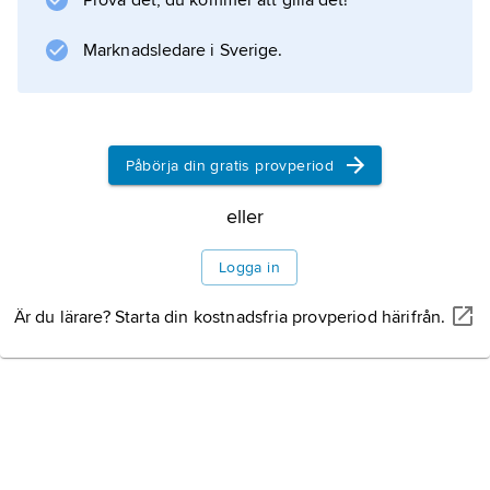
Prova det, du kommer att gilla det!
Marknadsledare i Sverige.
Påbörja din gratis provperiod
eller
Logga in
Är du lärare? Starta din kostnadsfria provperiod härifrån.