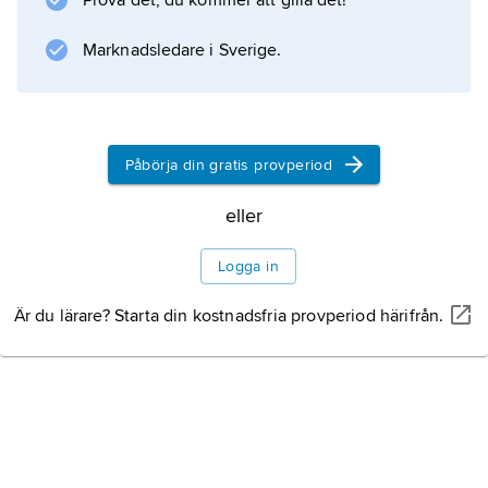
Prova det, du kommer att gilla det!
Göteborg bildades 1975 Kvinnocentrum, som
1978 fick
Marknadsledare i Sverige.
Information om artikeln
Påbörja din gratis provperiod
eller
Logga in
Är du lärare? Starta din kostnadsfria provperiod härifrån.