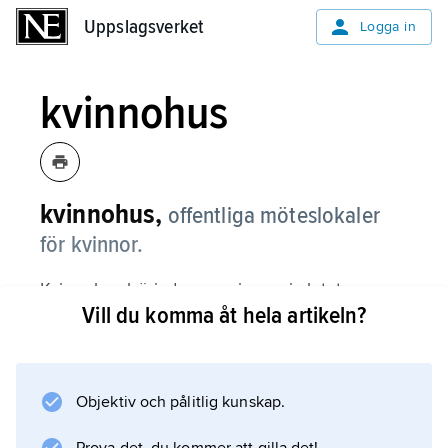
Uppslagsverket
Uppslagsverket
Logga in
kvinnohus
kvinnohus,
offentliga möteslokaler
för kvinnor.
Kvinnohus började organiseras i slutet av
Vill du komma åt hela artikeln?
1960-talet av feministiska grupper i USA och
Storbritannien för att samla kvinnor till olika
aktiviteter och vid behov ge dem tillflykt
undan våld i hemmet. I Danmark öppnades
Objektiv och pålitlig kunskap.
det första kvinnohuset 1971, i Norge 1974 och i