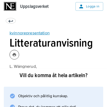
Uppslagsverket
Uppslagsverket
Logga in
kvinnorepresentation
Litteraturanvisning
L. Wängnerud,
Kvinnorepresentation: Makt och möjligheter i
Vill du komma åt hela artikeln?
Sveriges riksdag
(1999).
Objektiv och pålitlig kunskap.