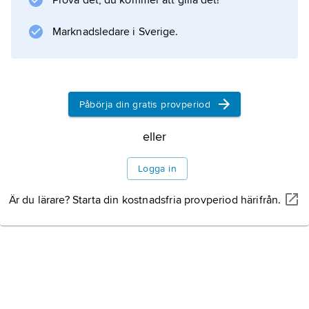
Prova det, du kommer att gilla det!
Information om artikeln
Marknadsledare i Sverige.
Påbörja din gratis provperiod
eller
Logga in
Är du lärare? Starta din kostnadsfria provperiod härifrån.