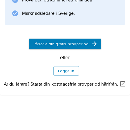
Prova det, du kommer att gilla det!
ön Delos. Den största och bördigaste ön är
Naxos och bland övriga märks Kea, Ios, Syros,
Marknadsledare i Sverige.
Melos, Mykonos och Thera. Förutom jordbruk
finns bland annat produktion av spritdrycker
och hudar
Påbörja din gratis provperiod
eller
Information om artikeln
Logga in
Är du lärare? Starta din kostnadsfria provperiod härifrån.