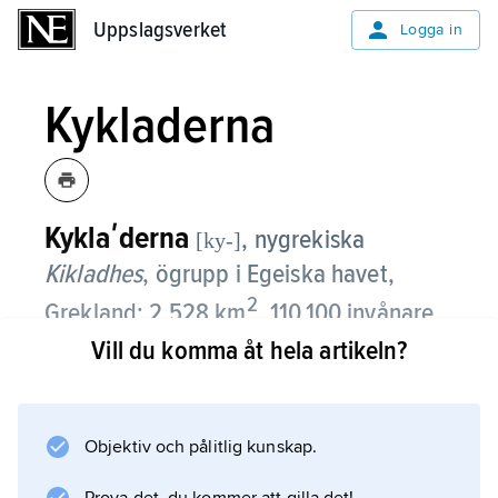
Uppslagsverket
Uppslagsverket
Logga in
Kykladerna
Kyklaʹderna
, nygrekiska
[ky-]
Kikladhes
,
ögrupp i Egeiska havet,
2
Grekland; 2 528 km
, 110 100 invånare
(2010).
Vill du komma åt hela artikeln?
Kykladerna består av 30 större öar. Namnet
kommer av
Objektiv och pålitlig kunskap.
kyʹklos
’ring’ och syftar på att öarna omger den heliga