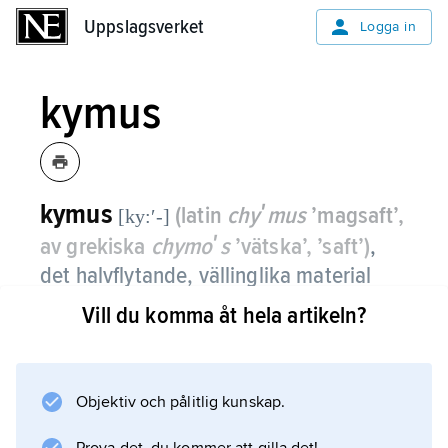
Uppslagsverket
Uppslagsverket
Logga in
kymus
kymus
(latin
chyʹmus
’magsaft’,
[ky:ʹ-]
av grekiska
chymoʹs
’vätska’, ’saft’)
,
det halvflytande, vällinglika material
som bildas av födan i magsäcken och
Vill du komma åt hela artikeln?
som töms till tolvfingertarmen.
Objektiv och pålitlig kunskap.