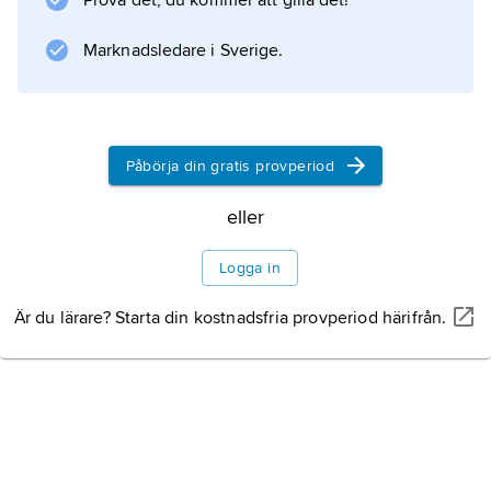
Prova det, du kommer att gilla det!
Information om artikeln
Marknadsledare i Sverige.
Påbörja din gratis provperiod
eller
Logga in
Är du lärare? Starta din kostnadsfria provperiod härifrån.