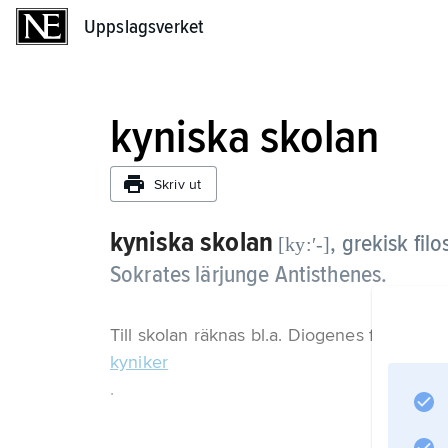
Uppslagsverket
Uppslagsverket
kyniska skolan
Skriv ut
kyniska skolan
,
grekisk fil
[ky:ʹ-]
Sokrates lärjunge Antisthenes.
Till skolan räknas bl.a. Diogenes från Sino
kyniker
.