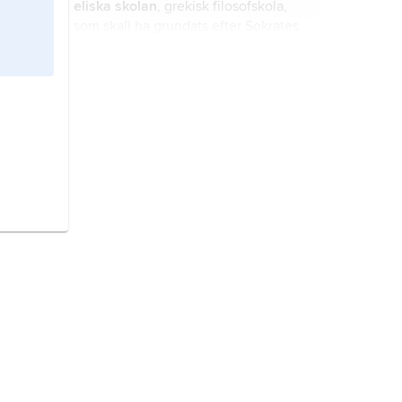
eliska skolan
, grekisk filosofskola,
som skall ha grundats efter Sokrates
död 399 f.Kr. av hans lärjunge
Faidon från Elis.
Zenon från Kition
, ca 336 f.Kr.–ca
264 f.Kr., grekisk filosof
(härstammande från Cypern).
Diogenes
(grekiska
Diogenēs
) från
Sinope, död troligen 323 f.Kr.
milesiska skolan,
grekiska filosofer
från Miletos.
eretriska skolan,
grekisk
filosofskola, grundad av Menedemos
(ca 345–270 f.Kr) i Eretria.