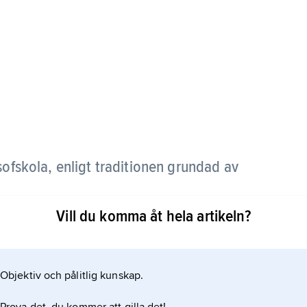
osofskola, enligt traditionen grundad av
Vill du komma åt hela artikeln?
pe och Krates från Thebe (300-talet f.Kr). Se
Objektiv och pålitlig kunskap.