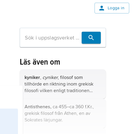
Logga in
Läs även om
kyniker
,
cyniker
, filosof som
tillhörde en riktning inom grekisk
filosofi vilken enligt traditionen
grundades av Sokrates lärjunge
Antisthenes men antagligen i
Antisthenes,
ca 455–ca 360 f.Kr.,
huvudsak fick sin prägel av
grekisk filosof från Athen, en av
Diogenes från Sinope, kallad ”Kyon”,
Sokrates lärjungar.
hunden.