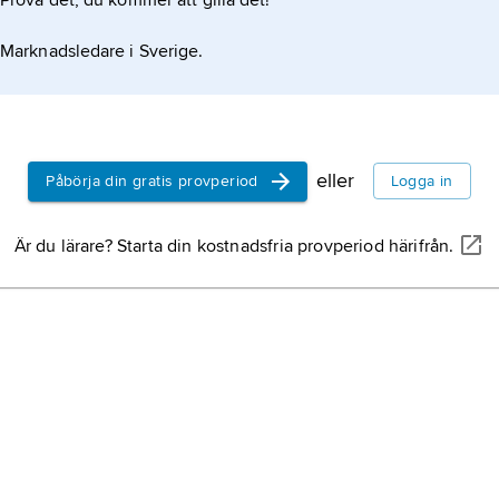
Prova det, du kommer att gilla det!
Marknadsledare i Sverige.
eller
Påbörja din gratis provperiod
Logga in
Är du lärare? Starta din kostnadsfria provperiod härifrån.