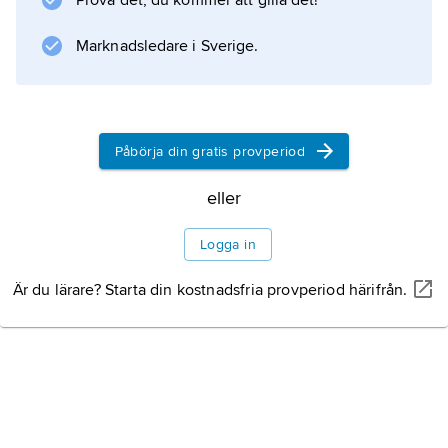
Prova det, du kommer att gilla det!
Marknadsledare i Sverige.
Påbörja din gratis provperiod
eller
Logga in
Är du lärare? Starta din kostnadsfria provperiod härifrån.