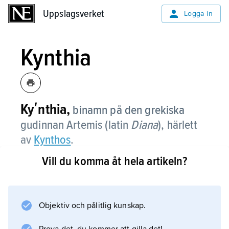
Uppslagsverket
Uppslagsverket
Logga in
Kynthia
Kyʹnthia,
binamn på den grekiska
gudinnan Artemis (latin
Diana
), härlett
av
Kynthos
.
Vill du komma åt hela artikeln?
Information om artikeln
Objektiv och pålitlig kunskap.