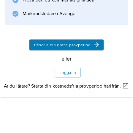
Prova det, du kommer att gilla det!
Marknadsledare i Sverige.
Påbörja din gratis provperiod
eller
Logga in
Är du lärare? Starta din kostnadsfria provperiod härifrån.