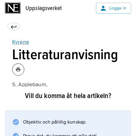
Uppslagsverket
Uppslagsverket
Logga in
Kyrene
Litteraturanvisning
S. Applebaum,
Jews and Greeks in Ancient Cyrene
Vill du komma åt hela artikeln?
(1979);
Objektiv och pålitlig kunskap.
Information om artikeln