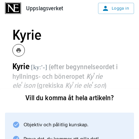
Uppslagsverket
Uppslagsverket
Logga in
Kyrie
Kyrie
(efter begynnelseordet i
[ky:ʹ-]
hyllnings- och böneropet
Kyʹrie
eleʹison
(grekiska
Kyʹrie eleʹson
)
’Herre, förbarma dig’ (jämför
Vill du komma åt hela artikeln?
Matteusevangeliet 20:30))
,
ett moment
i gudstjänsten; i Svenska kyrkans
gudstjänst vanligen trefaldigt eller som
Objektiv och pålitlig kunskap.
en
kyrielitania
.