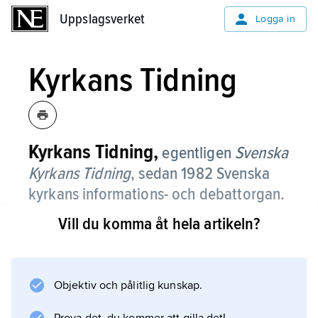
Uppslagsverket
Uppslagsverket
Logga in
Kyrkans Tidning
Kyrkans Tidning,
egentligen
Svenska
Kyrkans Tidning
, sedan 1982 Svenska
kyrkans informations- och debattorgan.
Vill du komma åt hela artikeln?
Kyrkans Tidning tillkom genom ett samgående
mellan ett antal kyrkliga tidningar, bl.a. Vår
Kyrka, Lutherhjälpen, SKM-Aktuellt samt vissa
stiftstidningar. Tidningen utkommer en gång i
Objektiv och pålitlig kunskap.
veckan. Den drivs som ett aktiebolag med