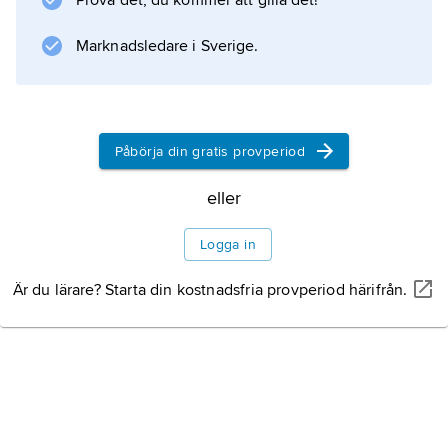
Prova det, du kommer att gilla det!
församlingarna som majoritetsägare.
Upplagan är 27 100 ex. (2014).
Marknadsledare i Sverige.
Information om artikeln
Påbörja din gratis provperiod
eller
Logga in
Är du lärare? Starta din kostnadsfria provperiod härifrån.