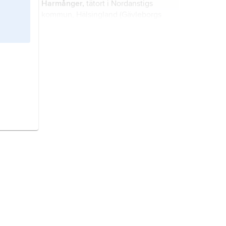
Harmånger,
tätort i Nordanstigs
kommun, Hälsingland (Gävleborgs
län), 25 km norr om Hudiksvall; 589
invånare (2021).
Drängsmark,
tätort i Skellefteå
kommun, Västerbotten
(Västerbottens län), 20 km norr om
Skellefteå; 335 invånare (2021).
Älvnäs,
tätort i Ekerö kommun,
Uppland (Stockholms län);
802 invånare (2021).
Harbo,
tätort i Heby kommun,
Uppland (Uppsala län), 40 km
nordväst om Uppsala; 816 invånare
(2021).
Bergeforsen,
tätort i Timrå kommun,
Medelpad (Västernorrlands län), 5 km
norr om Timrå; 1 741 invånare (2021).