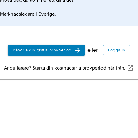
Prova det, du kommer att gilla det!
Marknadsledare i Sverige.
eller
Påbörja din gratis provperiod
Logga in
Är du lärare? Starta din kostnadsfria provperiod härifrån.