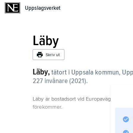
Uppslagsverket
Uppslagsverket
Läby
Skriv ut
Läby,
tätort i Uppsala kommun, Upp
227 invånare (2021)
.
Läby är bostadsort vid Europaväg 4 utan stö
förekommer.