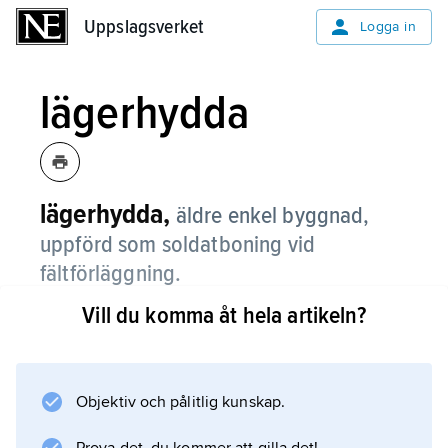
Uppslagsverket
Uppslagsverket
Logga in
lägerhydda
lägerhydda,
äldre enkel byggnad,
uppförd som soldatboning vid
fältförläggning.
Vill du komma åt hela artikeln?
Hyddorna byggdes ursprungligen av material
som lätt kunde hämtas i naturen, t.ex. smala
trädstammar, ris, torv och näver. Permanenta
lägerhyddor uppfördes bl.a. vid arméns
Objektiv och pålitlig kunskap.
övningsplatser på 1800-talet i form av