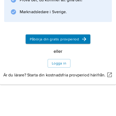
Prova det, du kommer att gilla det!
halmhyddor (Kronobergs hed, Kulltorp och
Ljungbyhed). Under andra världskriget
Marknadsledare i Sverige.
uppfördes en stor mängd hyddor för
förläggning av svenska beredskapstrupper.
Påbörja din gratis provperiod
Information om artikeln
eller
Logga in
Är du lärare? Starta din kostnadsfria provperiod härifrån.