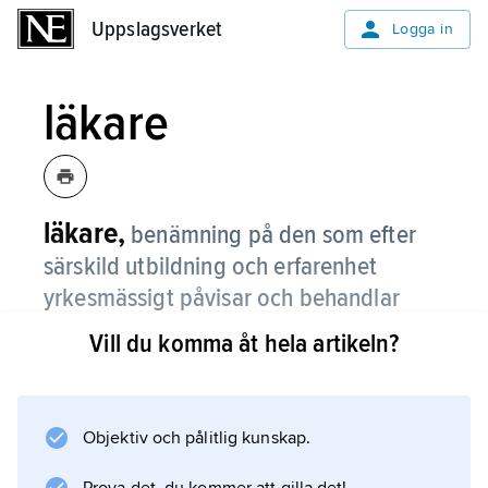
Uppslagsverket
Uppslagsverket
Logga in
läkare
läkare,
benämning på den som efter
särskild utbildning och erfarenhet
yrkesmässigt påvisar och behandlar
sjukdom.
Vill du komma åt hela artikeln?
Vanligen avses
legitimerad läkare
; bara den som har
Objektiv och pålitlig kunskap.
legitimation