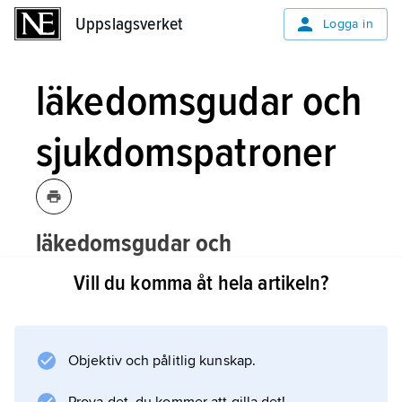
Uppslagsverket
Uppslagsverket
Logga in
läkedomsgudar och
sjukdomspatroner
läkedomsgudar och
sjukdomspatroner,
de särskilda
Vill du komma åt hela artikeln?
gudomligheter, heroer och helgon som
man vid sjukdomsfall i olika kulturer och
religioner har anropat om hjälp.
Objektiv och pålitlig kunskap.
Mot sjukdomsdemoner, gudarnas hämnd och