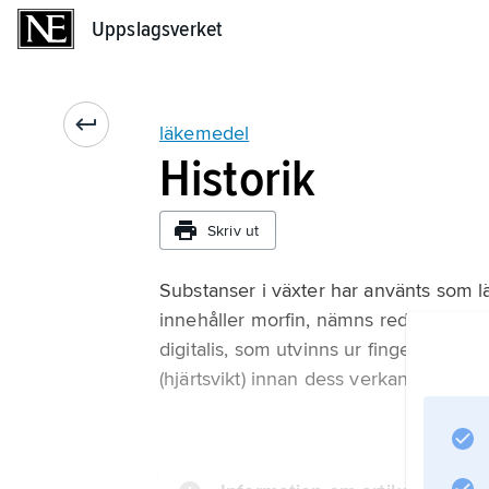
Uppslagsverket
Uppslagsverket
läkemedel
Historik
Skriv ut
Substanser i växter har använts som lä
innehåller morfin, nämns redan i skrif
digitalis, som utvinns ur fingerborgsb
(hjärtsvikt) innan dess verkan vetenska