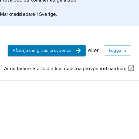
Prova det, du kommer att gilla det!
Marknadsledare i Sverige.
eller
Påbörja din gratis provperiod
Logga in
Är du lärare? Starta din kostnadsfria provperiod härifrån.