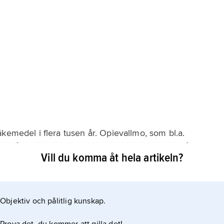
kemedel i flera tusen år. Opievallmo, som bl.a.
ter från sumerisk tid (ca 3200–2000 f.Kr.). Likaså hade
Vill du komma åt hela artikeln?
lomma, länge brukats som ”folkmedicin” vid vattusot
pligt beskrevs på 1700-talet.
Objektiv och pålitlig kunskap.