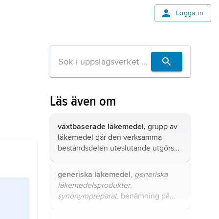
Logga in
Läs även om
växtbaserade läkemedel,
grupp av
läkemedel där den verksamma
beståndsdelen uteslutande utgörs
av växtbaserade material eller
beredningar.
generiska läkemedel
,
generiska
läkemedelsprodukter
,
synonympreparat
, benämning på
kopior av godkända
läkemedelsprodukter.