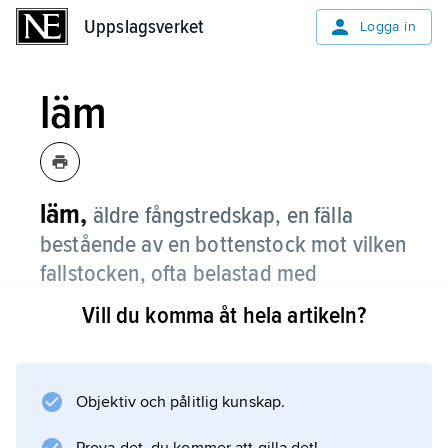
Uppslagsverket
Uppslagsverket
Logga in
läm
läm,
äldre fångstredskap, en fälla
bestående av en bottenstock mot vilken
fallstocken, ofta belastad med
stenblock, föll och avlivade bytesdjuret,
Vill du komma åt hela artikeln?
när detta utlöste fällans giller.
På vissa håll var läm också detsamma som
stock
Objektiv och pålitlig kunskap.
eller