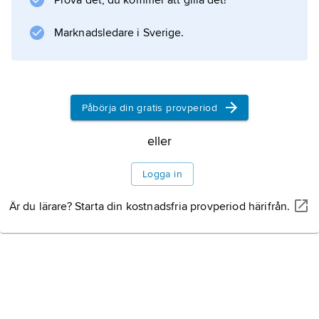
Prova det, du kommer att gilla det!
flake
.
Marknadsledare i Sverige.
Information om artikeln
Påbörja din gratis provperiod
eller
Logga in
Är du lärare? Starta din kostnadsfria provperiod härifrån.