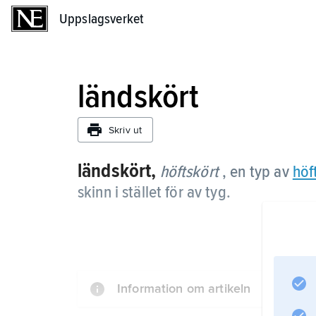
Uppslagsverket
Uppslagsverket
ländskört
Skriv ut
ländskört,
höftskört
, en typ av
höf
skinn i stället för av tyg.
Information om artikeln