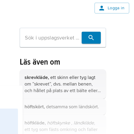
Logga in
Läs även om
skrevkläde,
ett skinn eller tyg lagt
om ”skrevet”, dvs. mellan benen,
och hållet på plats av ett bälte eller
en rem i midjan.
höftskört,
detsamma som
ländskört
.
höftkläde,
höftskynke
,
ländkläde
,
ett tyg som fästs omkring och faller