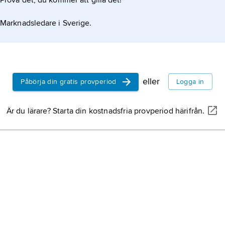
Prova det, du kommer att gilla det!
Marknadsledare i Sverige.
eller
Påbörja din gratis provperiod
Logga in
Är du lärare? Starta din kostnadsfria provperiod härifrån.