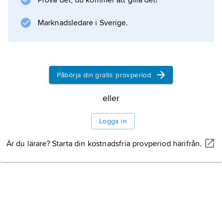
Prova det, du kommer att gilla det!
Marknadsledare i Sverige.
Påbörja din gratis provperiod
eller
Logga in
Är du lärare? Starta din kostnadsfria provperiod härifrån.