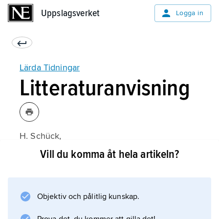
Uppslagsverket
Uppslagsverket
Logga in
Lärda Tidningar
Litteraturanvisning
H. Schück,
Lars Salvius
Vill du komma åt hela artikeln?
(1929).
Objektiv och pålitlig kunskap.
Information om artikeln