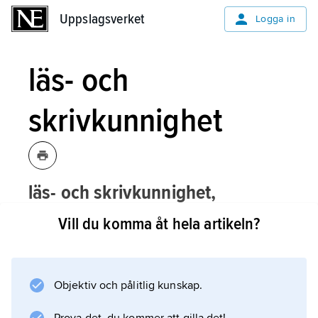
Uppslagsverket
Uppslagsverket
Logga in
läs- och
skrivkunnighet
läs- och skrivkunnighet,
alfabetism
,
förmåga att läsa och skriva.
Vill du komma åt hela artikeln?
För spridning av läs- och skrivförmåga, se
alfabetisering
.
Objektiv och pålitlig kunskap.