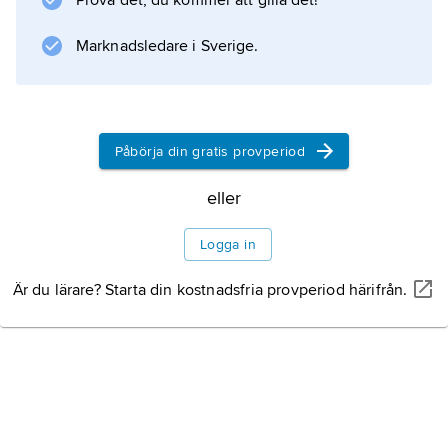
Prova det, du kommer att gilla det!
Marknadsledare i Sverige.
Information om artikeln
Påbörja din gratis provperiod
eller
Logga in
Är du lärare? Starta din kostnadsfria provperiod härifrån.