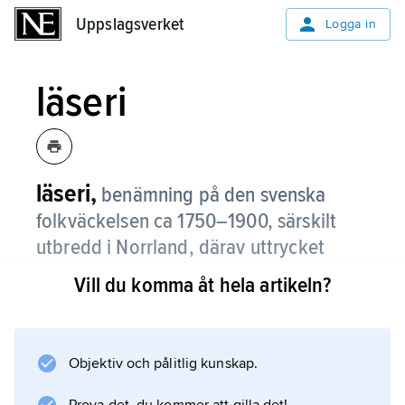
Uppslagsverket
Uppslagsverket
Logga in
läseri
läseri,
benämning på den svenska
folkväckelsen ca 1750–1900, särskilt
utbredd i Norrland, därav uttrycket
norrlandsläseri
.
Vill du komma åt hela artikeln?
Byabönerna
i övre Norrland var en viktig förutsättning för
läseriets uppkomst.
Objektiv och pålitlig kunskap.
Läsarna