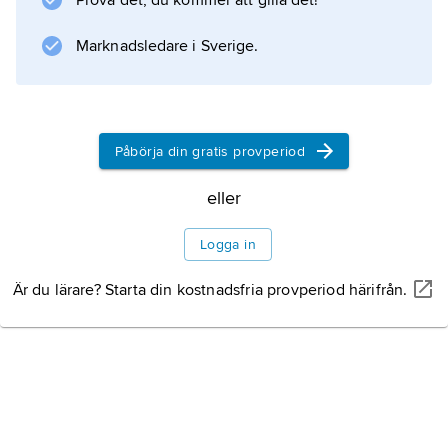
Prova det, du kommer att gilla det!
turbinen. Båda dessa används i kärnkraftverk
för produktion av elektrisk energi. Även vissa
Marknadsledare i Sverige.
forskningsreaktorer är modererade med
vanligt vatten, t.ex. bassängreaktorn.
Påbörja din gratis provperiod
Information om artikeln
eller
Logga in
Är du lärare? Starta din kostnadsfria provperiod härifrån.