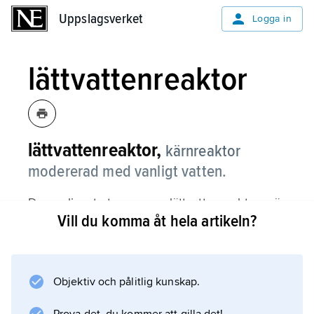
Uppslagsverket
Uppslagsverket
Logga in
lättvattenreaktor
lättvattenreaktor,
kärnreaktor
modererad med vanligt vatten.
De vanligaste typerna av lättvattenreaktorer är
Vill du komma åt hela artikeln?
tryckvattenreaktorn
, där vatten under högt tryck cirkuleras till
ånggeneratorer, och
kokvattenreaktorn
Objektiv och pålitlig kunskap.
, där kylvattnet kokar och ger ånga direkt till