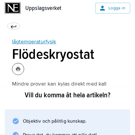
Uppslagsverket
Uppslagsverket
Logga in
lågtemperaturfysik
Flödeskryostat
Mindre prover kan kylas direkt med kall
heliumgas från ett förråd av flytande helium,
Vill du komma åt hela artikeln?
samtidigt som provet kan värmas med en
elektrisk strömspole. Genom lämplig
balansering av gasflöde och elektrisk ström
Objektiv och pålitlig kunskap.
kan man variera temperaturen från
rumstemperatur ner till närheten av flytande