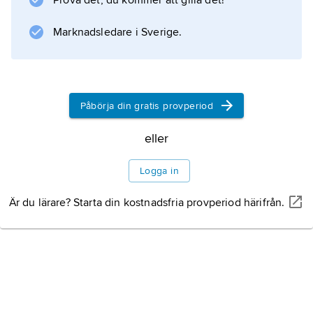
Prova det, du kommer att gilla det!
heliums temperatur.
Marknadsledare i Sverige.
Information om artikeln
Påbörja din gratis provperiod
eller
Logga in
Är du lärare? Starta din kostnadsfria provperiod härifrån.