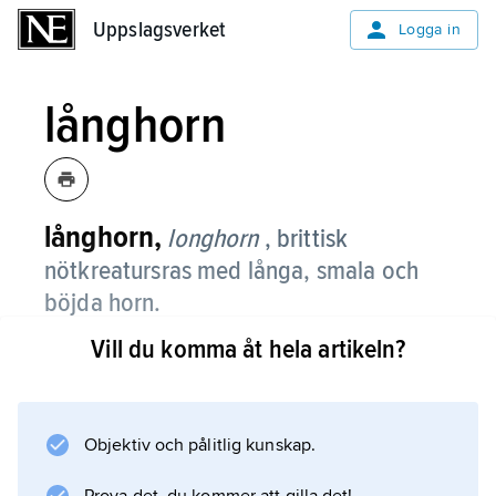
Uppslagsverket
Uppslagsverket
Logga in
långhorn
långhorn,
longhorn
, brittisk
nötkreatursras med långa, smala och
böjda horn.
Vill du komma åt hela artikeln?
Färgen är röd med brett vitt ryggfält. Rasen
utvecklades av Robert Bakewell (1726–95)
med syfte att åstadkomma snabbväxande djur
med tidig och riklig fettansättning. Den blev
Objektiv och pålitlig kunskap.
mycket populär men konkurrerades efter