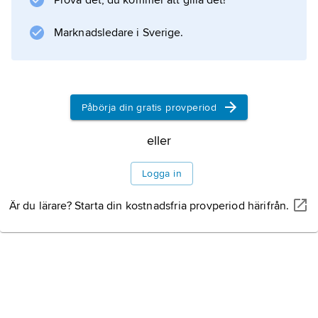
Prova det, du kommer att gilla det!
Bakewells död ut av den nya korthornsrasen.
Rasen ingår i bevarandeorganisationen ”Rare
Marknadsledare i Sverige.
Breeds Survival Trust” och har fått viss
Påbörja din gratis provperiod
Information om artikeln
eller
Logga in
Är du lärare? Starta din kostnadsfria provperiod härifrån.