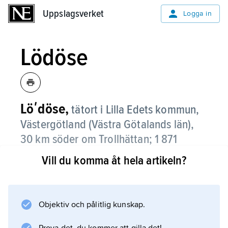
Uppslagsverket
Uppslagsverket
Logga in
Lödöse
Löʹdöse,
tätort i Lilla Edets kommun,
Västergötland (Västra Götalands län),
30 km söder om Trollhättan;
1 871
invånare (2021)
.
Vill du komma åt hela artikeln?
Lödöse, som ligger vid Göta älv, har gamla
traditioner som handelsplats. Numera finns
serviceföretag och småindustri på orten.
Objektiv och pålitlig kunskap.