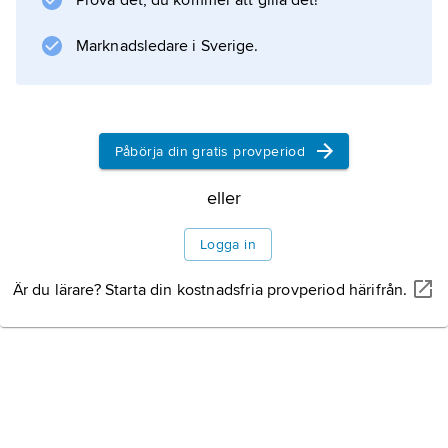
Myntning
Prova det, du kommer att gilla det!
Marknadsledare i Sverige.
Historia
Ortnamnet
Påbörja din gratis provperiod
eller
Litteraturanvisning
Logga in
Är du lärare? Starta din kostnadsfria provperiod härifrån.
Information om artikeln