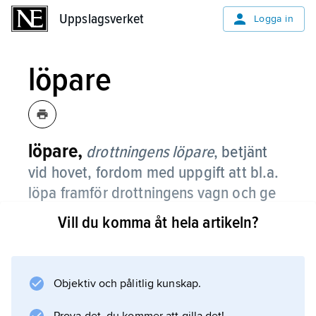
Uppslagsverket
Uppslagsverket
Logga in
löpare
löpare,
drottningens löpare
,
betjänt
vid hovet, fordom med uppgift att bl.a.
löpa framför drottningens vagn och ge
plats för denna.
Vill du komma åt hela artikeln?
Numera har löparen vid det svenska hovet
sedan länge enbart den ceremoniella
funktionen att i en kunglig kortege och vid en
Objektiv och pålitlig kunskap.
statsbankett stå tätt bakom drottningen.