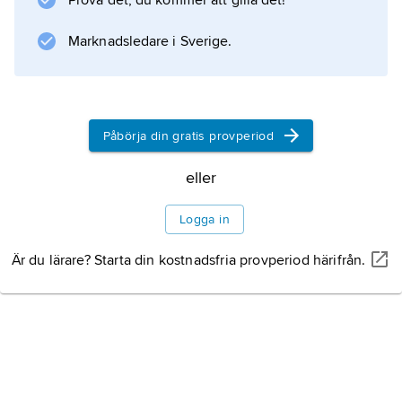
Prova det, du kommer att gilla det!
Jämför konungens
jägare
Marknadsledare i Sverige.
.
Påbörja din gratis provperiod
Information om artikeln
eller
Logga in
Är du lärare? Starta din kostnadsfria provperiod härifrån.