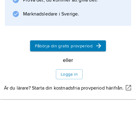
Information om artikeln
Prova det, du kommer att gilla det!
Marknadsledare i Sverige.
Påbörja din gratis provperiod
eller
Logga in
Är du lärare? Starta din kostnadsfria provperiod härifrån.