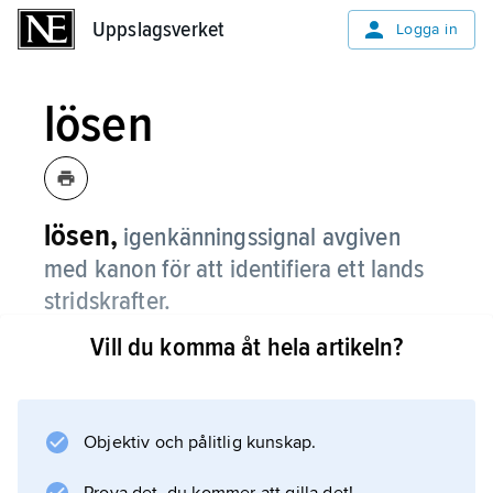
Uppslagsverket
Uppslagsverket
Logga in
lösen
lösen,
igenkänningssignal avgiven
med kanon för att identifiera ett lands
stridskrafter.
Vill du komma åt hela artikeln?
”Svensk lösen” är två skott i snabb följd,
”dubbel svensk lösen” alltså två plus två skott.
Objektiv och pålitlig kunskap.