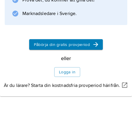
Prova det, du kommer att gilla det!
Information om artikeln
Marknadsledare i Sverige.
Påbörja din gratis provperiod
eller
Logga in
Är du lärare? Starta din kostnadsfria provperiod härifrån.